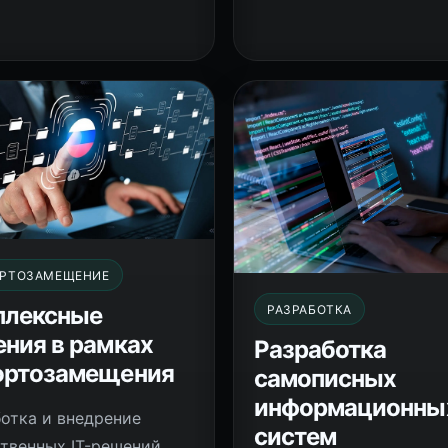
РТОЗАМЕЩЕНИЕ
плексные
РАЗРАБОТКА
ния в рамках
Разработка
ортозамещения
самописных
информационны
отка и внедрение
систем
твенных IT-решений