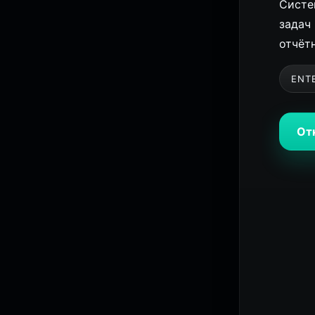
Систе
задач
отчёт
ENT
От