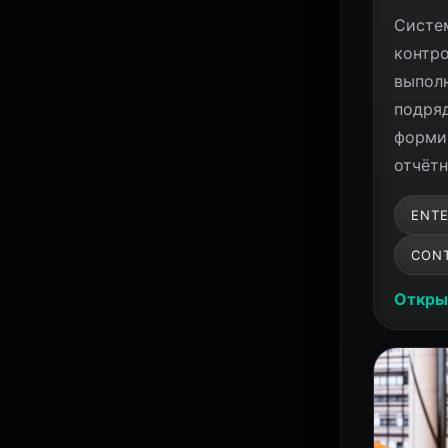
Систе
контр
выпол
подря
форми
отчётн
ENTE
CON
Откры