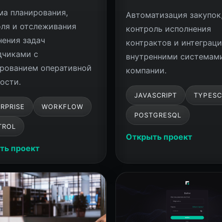
ма планирования,
Автоматизация закупок
оля и отслеживания
контроль исполнения
нения задач
контрактов и интеграци
дчиками с
внутренними системам
рованием оперативной
компании.
ости.
JAVASCRIPT
TYPESC
RPRISE
WORKFLOW
POSTGRESQL
TROL
Открыть проект
ть проект