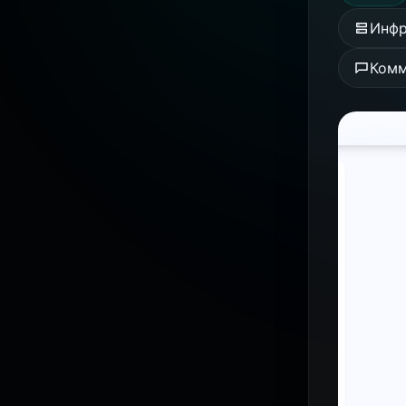
Инфр
Комм