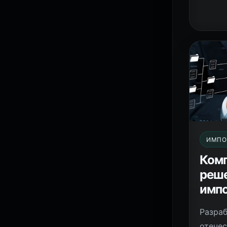
ИМПО
Ком
реше
имп
Разраб
отечес