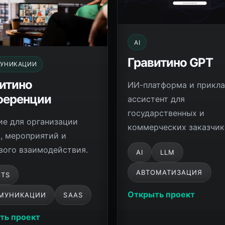
AI
Гравитино GPT
УНИКАЦИИ
итино
ИИ-платформа и прикл
ференции
ассистент для
государственных и
ие для организации
коммерческих заказчик
, мероприятий и
вого взаимодействия.
AI
LLM
АВТОМАТИЗАЦИЯ
NTS
Открыть проект
МУНИКАЦИИ
SAAS
ть проект