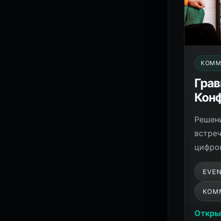
КОММ
Грав
Кон
Решен
встреч
цифро
EVE
КОМ
Откры